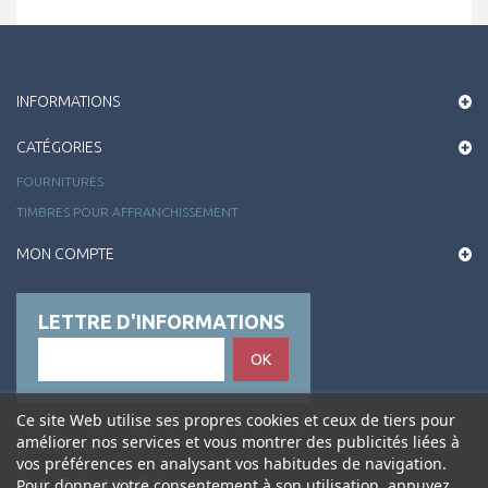
INFORMATIONS
CATÉGORIES
FOURNITURES
TIMBRES POUR AFFRANCHISSEMENT
MON COMPTE
LETTRE D'INFORMATIONS
OK
Ce site Web utilise ses propres cookies et ceux de tiers pour
Alliance Philatélie , 50 rue de la Charité 69002
améliorer nos services et vous montrer des publicités liées à
LYON France
vos préférences en analysant vos habitudes de navigation.
04 72 41 82 10
Pour donner votre consentement à son utilisation, appuyez