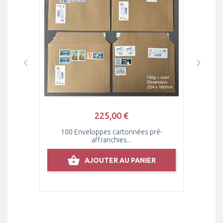
225,00 €
ré-
100 Enveloppes cartonnées pré-
affranchies...
R
AJOUTER AU PANIER