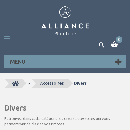
0
MENU
Accessoires
>
Divers
Divers
Retrouvez dans cette catégorie les divers accessoires qui vous
permettront de classer vos timbres.