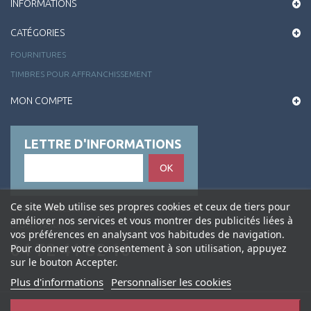
INFORMATIONS
CATÉGORIES
FOURNITURES
TIMBRES POUR AFFRANCHISSEMENT
MON COMPTE
LETTRE D'INFORMATIONS
OK
Ce site Web utilise ses propres cookies et ceux de tiers pour
Alliance Philatélie , 50 rue de la Charité 69002
améliorer nos services et vous montrer des publicités liées à
LYON France
vos préférences en analysant vos habitudes de navigation.
04 72 41 82 10
Pour donner votre consentement à son utilisation, appuyez
sur le bouton Accepter.
Plus d'informations
Personnaliser les cookies