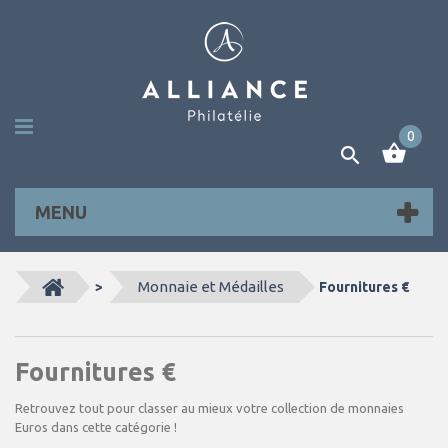
0
MENU
Monnaie et Médailles
>
Fournitures €
Fournitures €
Retrouvez tout pour classer au mieux votre collection de monnaies
Euros dans cette catégorie !