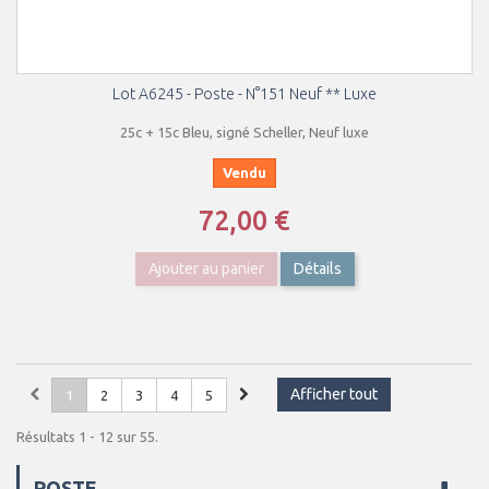
Lot A6245 - Poste - N°151 Neuf ** Luxe
25c + 15c Bleu, signé Scheller, Neuf luxe
Vendu
72,00 €
Ajouter au panier
Détails
Afficher tout
1
2
3
4
5
Résultats 1 - 12 sur 55.
POSTE