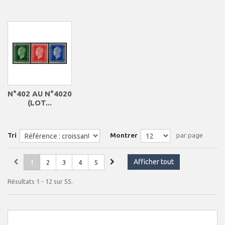
N°402 AU N°4020
(LOT...
Tri
Montrer
par page
Afficher tout
1
2
3
4
5
Résultats 1 - 12 sur 55.