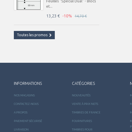
Feuilles "Spécial Dual" - Blocs
et...
13,23 €
-10%
14,70 €
Toutes les promos
INFORMATIONS
CATÉGORIES
NOS MAGASINS
NOUVEAUTÉS
M
CONTACTEZ-NOUS
VENTE À PRIX NETS
M
A PROPOS
TIMBRES DE FRANCE
M
PAIEMENT SÉCURISÉ
FOURNITURES
M
P
LIVRAISON
TIMBRES POUR