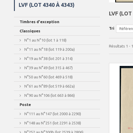
LVF (LOT 4340 À 4343)
LVF (LOT
Timbres d'exception
Tri
Référenc
Classiques
N°1 au N°10 (lot 1 à 118)
Résultats 1 - 1
N°11 au N°18 (lot 119 à 200a)
N°19 au N°38 (lot 201 à 314)
N°39 au N°49 (lot 315 à 467)
N°50 au N°60 (lot 469 à 518)
N°61 au N°89 (lot 519 à 662a)
N°90 au N°106 (lot 663 à 866)
Poste
N°111 au N°147 (lot 2000 à 2290)
N°148 au N°251 (lot 2291 à 2538)
N°252 au N°300b (lot 2539 à 2806)