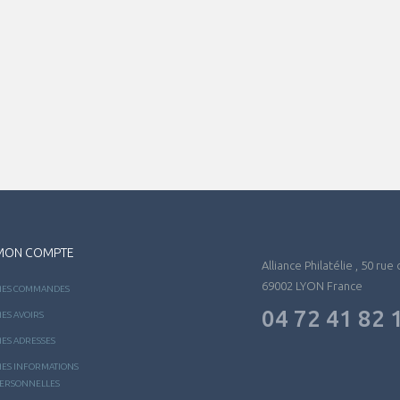
MON COMPTE
Alliance Philatélie , 50 rue
69002 LYON France
ES COMMANDES
04 72 41 82 
ES AVOIRS
ES ADRESSES
ES INFORMATIONS
ERSONNELLES