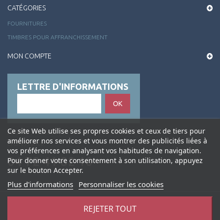
CATÉGORIES
FOURNITURES
TIMBRES POUR AFFRANCHISSEMENT
MON COMPTE
LETTRE D'INFORMATIONS
OK
Ce site Web utilise ses propres cookies et ceux de tiers pour
Alliance Philatélie , 50 rue de la Charité 69002
améliorer nos services et vous montrer des publicités liées à
LYON France
vos préférences en analysant vos habitudes de navigation.
04 72 41 82 10
Pour donner votre consentement à son utilisation, appuyez
sur le bouton Accepter.
Plus d'informations
Personnaliser les cookies
REJETER TOUT