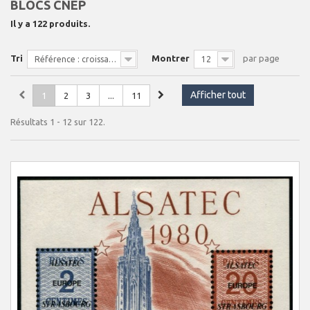
BLOCS CNEP
Il y a 122 produits.
Tri
Montrer
par page
Référence : croissante
12
Afficher tout
1
2
3
...
11
Résultats 1 - 12 sur 122.