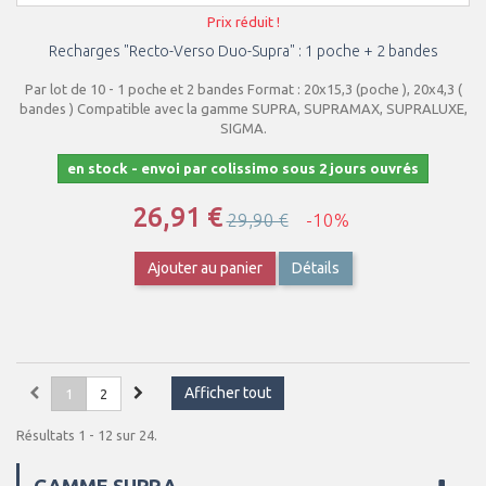
Prix réduit !
Recharges "Recto-Verso Duo-Supra" : 1 poche + 2 bandes
Par lot de 10 - 1 poche et 2 bandes Format : 20x15,3 (poche ), 20x4,3 (
bandes ) Compatible avec la gamme SUPRA, SUPRAMAX, SUPRALUXE,
SIGMA.
en stock - envoi par colissimo sous 2 jours ouvrés
26,91 €
29,90 €
-10%
Ajouter au panier
Détails
Afficher tout
1
2
Résultats 1 - 12 sur 24.