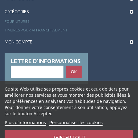
CATÉGORIES
FOURNITURES
TIMBRES POUR AFFRANCHISSEMENT
MON COMPTE
LETTRE D'INFORMATIONS
OK
Ce site Web utilise ses propres cookies et ceux de tiers pour
Alliance Philatélie , 50 rue de la Charité 69002
améliorer nos services et vous montrer des publicités liées à
LYON France
vos préférences en analysant vos habitudes de navigation.
04 72 41 82 10
Pour donner votre consentement à son utilisation, appuyez
sur le bouton Accepter.
Plus d'informations
Personnaliser les cookies
REJETER TOUT