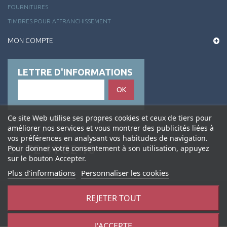
FOURNITURES
TIMBRES POUR AFFRANCHISSEMENT
MON COMPTE
LETTRE D'INFORMATIONS
OK
Ce site Web utilise ses propres cookies et ceux de tiers pour
Alliance Philatélie , 50 rue de la Charité 69002
améliorer nos services et vous montrer des publicités liées à
LYON France
vos préférences en analysant vos habitudes de navigation.
04 72 41 82 10
Pour donner votre consentement à son utilisation, appuyez
sur le bouton Accepter.
Plus d'informations
Personnaliser les cookies
REJETER TOUT
J'ACCEPTE