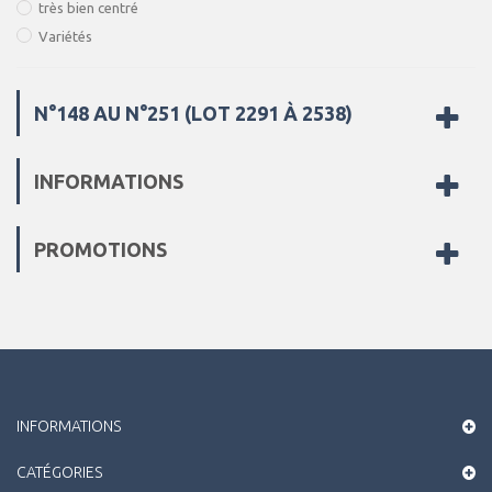
très bien centré
229/32
Variétés
230
231
232
N°148 AU N°251 (LOT 2291 À 2538)
240
241/42
INFORMATIONS
242A
244c
245a
PROMOTIONS
246b
249
249/51
251
INFORMATIONS
CATÉGORIES