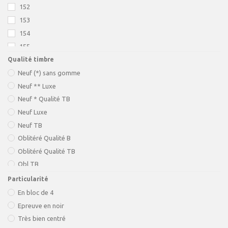
152
153
154
155
Qualité timbre
156
Neuf (*) sans gomme
169
Neuf ** Luxe
182
Neuf * Qualité TB
188A
Neuf Luxe
189/96
Neuf TB
197/05
Oblitéré Qualité B
202a
Oblitéré Qualité TB
203
Obl TB
207
Particularité
208
En bloc de 4
216
Epreuve en noir
216b
Très bien centré
223b