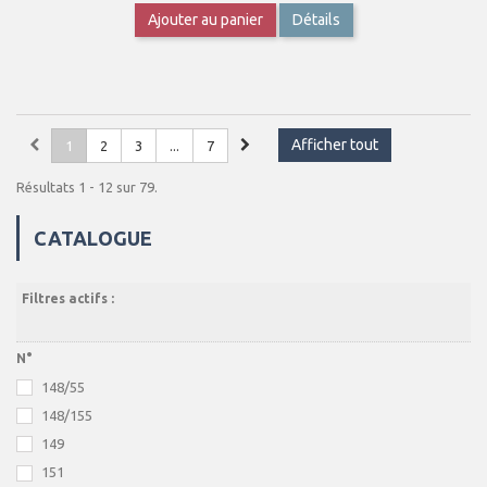
Ajouter au panier
Détails
Afficher tout
1
2
3
...
7
Résultats 1 - 12 sur 79.
CATALOGUE
Filtres actifs :
N°
148/55
148/155
149
151