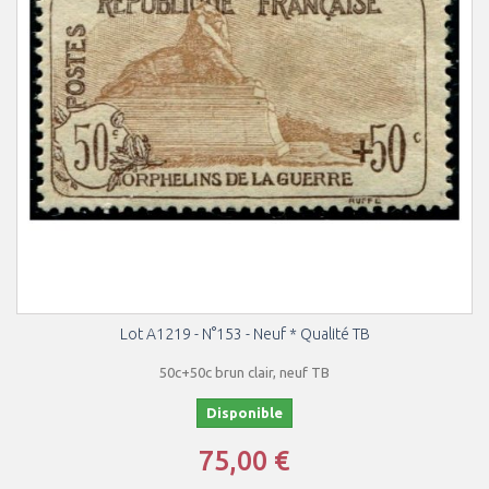
Lot A1219 - N°153 - Neuf * Qualité TB
50c+50c brun clair, neuf TB
Disponible
75,00 €