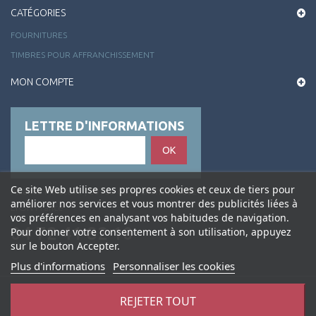
CATÉGORIES
FOURNITURES
TIMBRES POUR AFFRANCHISSEMENT
MON COMPTE
LETTRE D'INFORMATIONS
OK
Ce site Web utilise ses propres cookies et ceux de tiers pour
Alliance Philatélie , 50 rue de la Charité 69002
améliorer nos services et vous montrer des publicités liées à
LYON France
vos préférences en analysant vos habitudes de navigation.
04 72 41 82 10
Pour donner votre consentement à son utilisation, appuyez
sur le bouton Accepter.
Plus d'informations
Personnaliser les cookies
REJETER TOUT