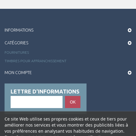
INFORMATIONS
CATÉGORIES
FOURNITURES
TIMBRES POUR AFFRANCHISSEMENT
MON COMPTE
LETTRE D'INFORMATIONS
OK
Ce site Web utilise ses propres cookies et ceux de tiers pour
Alliance Philatélie , 50 rue de la Charité 69002
améliorer nos services et vous montrer des publicités liées à
LYON France
vos préférences en analysant vos habitudes de navigation.