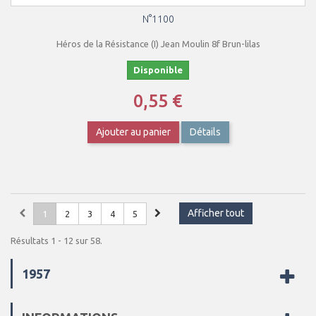
N°1100
Héros de la Résistance (I) Jean Moulin 8f Brun-lilas
Disponible
0,55 €
Ajouter au panier
Détails
Afficher tout
1
2
3
4
5
Résultats 1 - 12 sur 58.
1957