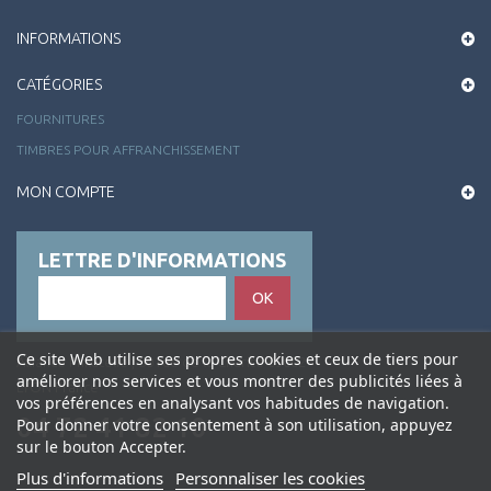
INFORMATIONS
CATÉGORIES
FOURNITURES
TIMBRES POUR AFFRANCHISSEMENT
MON COMPTE
LETTRE D'INFORMATIONS
OK
Ce site Web utilise ses propres cookies et ceux de tiers pour
Alliance Philatélie , 50 rue de la Charité 69002
améliorer nos services et vous montrer des publicités liées à
LYON France
vos préférences en analysant vos habitudes de navigation.
04 72 41 82 10
Pour donner votre consentement à son utilisation, appuyez
sur le bouton Accepter.
Plus d'informations
Personnaliser les cookies