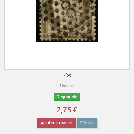
N°56
30c brun
Disponible
2,75 €
Ajouter au panier
Détails