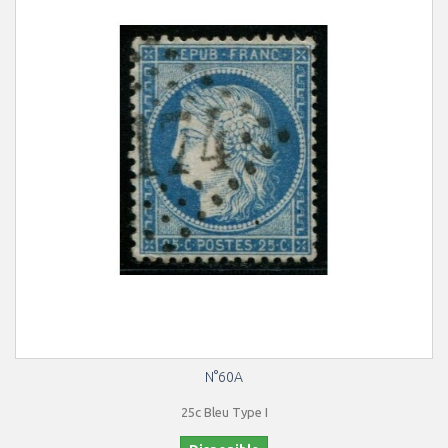
N°60A
25c Bleu Type I