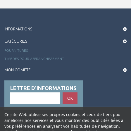
INFORMATIONS
CATÉGORIES
FOURNITURES
TIMBRES POUR AFFRANCHISSEMENT
MON COMPTE
LETTRE D'INFORMATIONS
OK
Ce site Web utilise ses propres cookies et ceux de tiers pour
Alliance Philatélie , 50 rue de la Charité 69002
améliorer nos services et vous montrer des publicités liées à
LYON France
vos préférences en analysant vos habitudes de navigation.