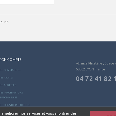
 sur 6.
MON COMPTE
Alliance Philatélie , 50 rue
69002 LYON France
ES COMMANDES
04 72 41 82 
ES AVOIRS
ES ADRESSES
ES INFORMATIONS
ERSONNELLES
ES BONS DE RÉDUCTION
ur améliorer nos services et vous montrer des