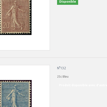
Disponible
N°132
25c Bleu
Produit disponible avec d'autr