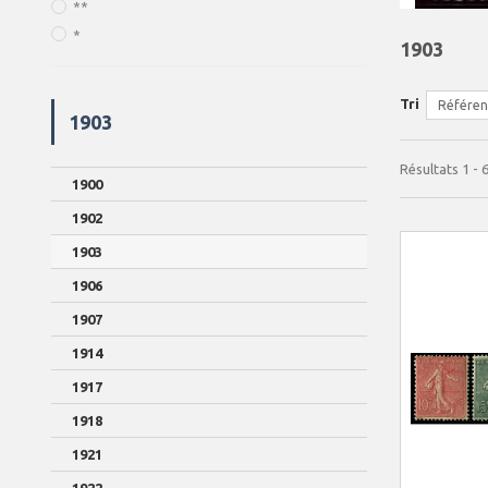
**
*
1903
Tri
Référenc
1903
Résultats 1 - 6
1900
1902
1903
1906
1907
1914
1917
1918
1921