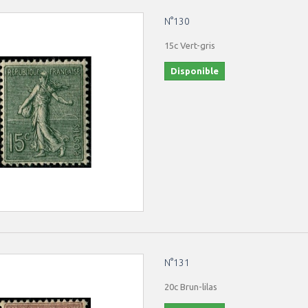
N°130
15c Vert-gris
Disponible
N°131
20c Brun-lilas