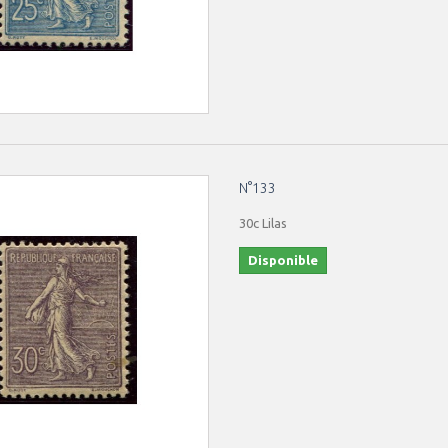
N°133
30c Lilas
Disponible