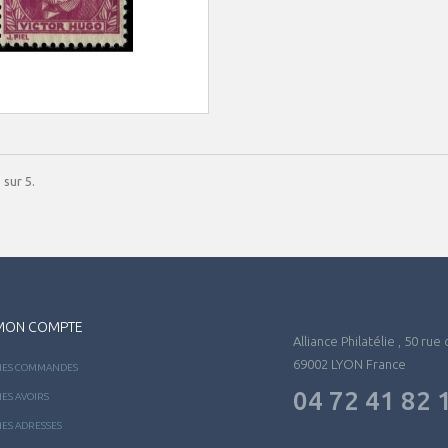
 sur 5.
MON COMPTE
Alliance Philatélie , 50 rue
69002 LYON France
ES COMMANDES
04 72 41 82 
ES AVOIRS
ES ADRESSES