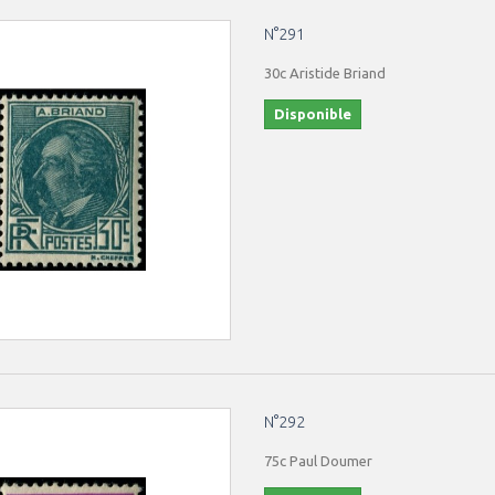
N°291
30c Aristide Briand
Disponible
N°292
75c Paul Doumer