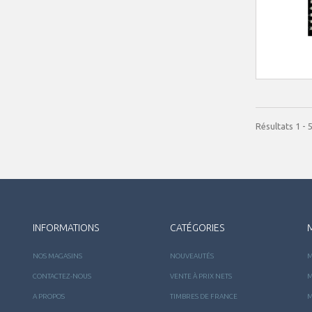
Résultats 1 - 5
INFORMATIONS
CATÉGORIES
NOS MAGASINS
NOUVEAUTÉS
M
CONTACTEZ-NOUS
VENTE À PRIX NETS
M
A PROPOS
TIMBRES DE FRANCE
M