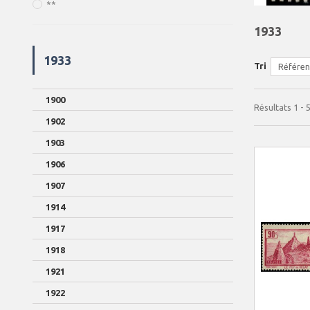
**
1933
1933
Tri
Référenc
1900
Résultats 1 - 5
1902
1903
1906
1907
1914
1917
1918
1921
1922