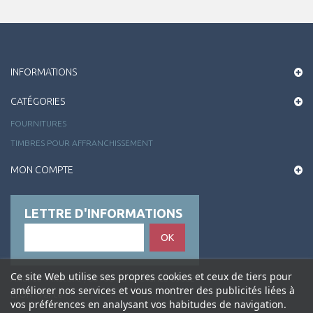
INFORMATIONS
CATÉGORIES
FOURNITURES
TIMBRES POUR AFFRANCHISSEMENT
MON COMPTE
LETTRE D'INFORMATIONS
OK
Ce site Web utilise ses propres cookies et ceux de tiers pour
Alliance Philatélie , 50 rue de la Charité 69002
améliorer nos services et vous montrer des publicités liées à
LYON France
vos préférences en analysant vos habitudes de navigation.