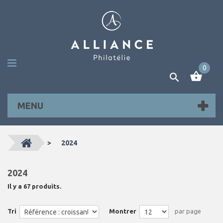
0
MENU
>
2024
2024
Il y a 67 produits.
Tri
Montrer
par page