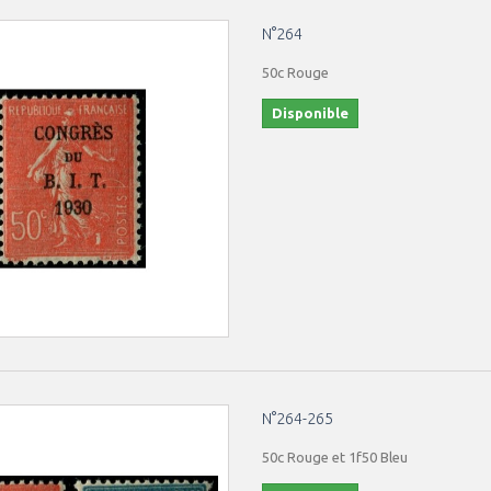
N°264
50c Rouge
Disponible
N°264-265
50c Rouge et 1f50 Bleu