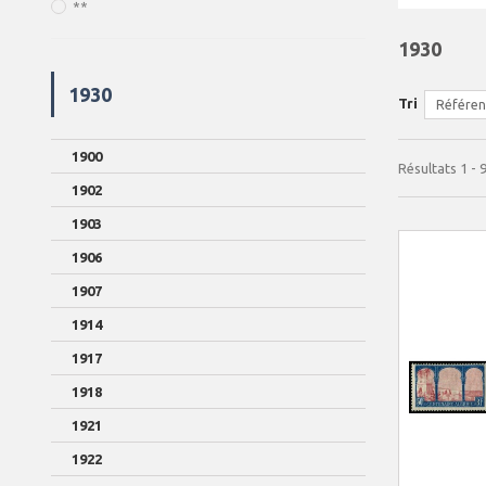
**
1930
1930
Tri
Référenc
1900
Résultats 1 - 9
1902
1903
1906
1907
1914
1917
1918
1921
1922