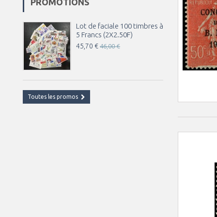
PROMOTIONS
Lot de faciale 100 timbres à
5 Francs (2X2.50F)
45,70 €
46,00 €
Toutes les promos