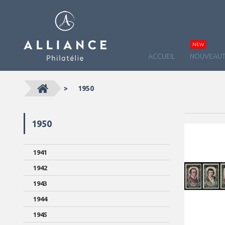
NEW
ACCUEIL
NOUVEAUT
>
1950
1950
1941
1942
1943
1944
1945