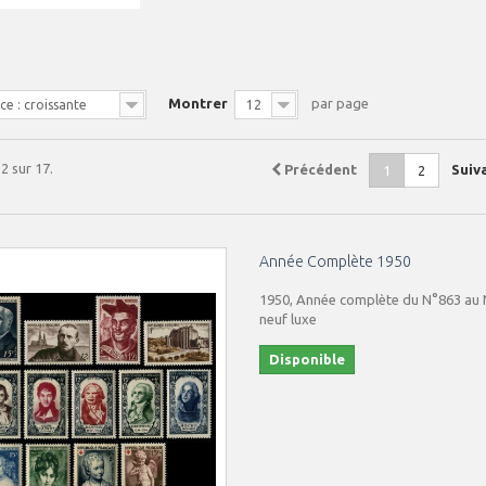
Montrer
par page
e : croissante
12
12 sur 17.
Précédent
Suiv
1
2
Année Complète 1950
1950, Année complète du N°863 au N
neuf luxe
Disponible