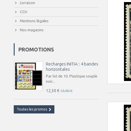
Livraison
CGV
Mentions légales
Nos magasins
PROMOTIONS
Recharges INITIA : 4 bandes
horizontales
Par lot de 10. Plastique souple
noir...
12,30 €
13,90 €
Toutes les promos