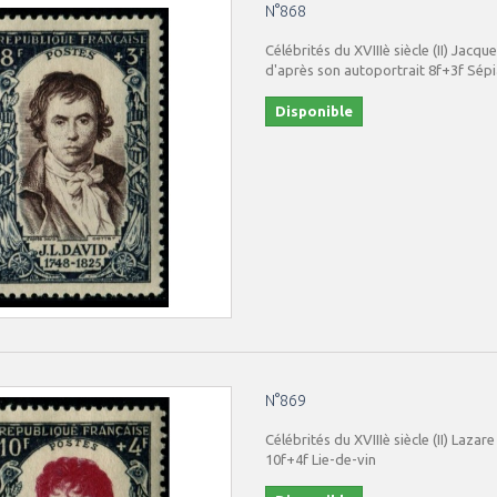
N°868
Célébrités du XVIIIè siècle (II) Jacqu
d'après son autoportrait 8f+3f Sép
Disponible
N°869
Célébrités du XVIIIè siècle (II) Lazar
10f+4f Lie-de-vin