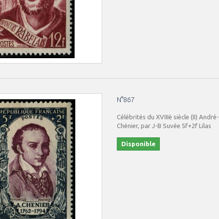
N°867
Célébrités du XVIIIè siècle (II) Andr
Chénier, par J-B Suvée 5f+2f Lilas
Disponible