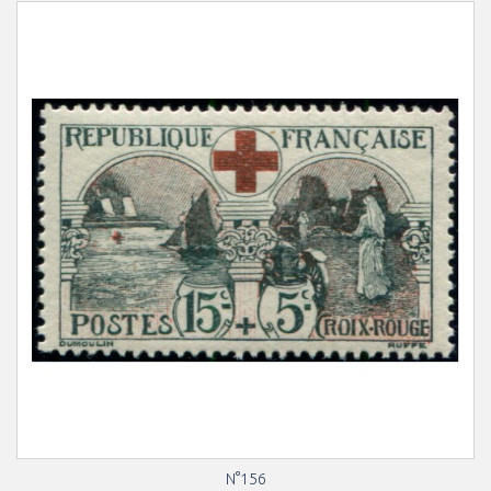
N°156