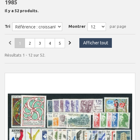
1985
Il y a 52 produits.
Tri
Montrer
par page
Afficher tout
1
2
3
4
5
Résultats 1 - 12 sur 52.