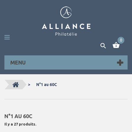
0
MENU
>
N°1 au 60C
N°1 AU 60C
Il y a 27 produits.