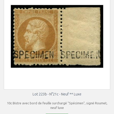
Lot 223b - N°21c - Neuf ** Luxe
10c Bistre avec bord de feuille surchargé "Spécimen", signé Roumet,
neuf luxe