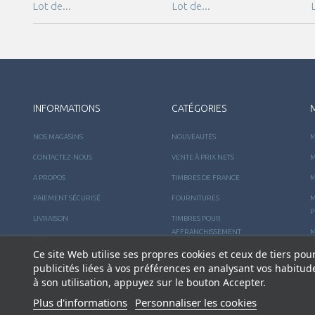
Lot de...
Lot de...
INFORMATIONS
CATÉGORIES
NOS MAGASINS
NOUVEAUTÉS
M
CONTACTEZ-NOUS
VENTE À PRIX NETS
M
A PROPOS
TIMBRES DE FRANCE
M
PAIEMENT SÉCURISÉ
FOURNITURES
M
P
LIVRAISON
TIMBRES POUR
AFFRANCHISSEMENT
M
CGV
Ce site Web utilise ses propres cookies et ceux de tiers po
MENTIONS LÉGALES
publicités liées à vos préférences en analysant vos habitu
BLOG
à son utilisation, appuyez sur le bouton Accepter.
Plus d'informations
Personnaliser les cookies