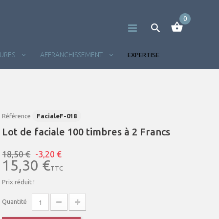
0
TURES
AFFRANCHISSEMENT
EXPERTISE
Référence
FacialeF-018
Lot de faciale 100 timbres à 2 Francs
18,50 €
-3,20 €
15,30 €
TTC
Prix réduit !
Quantité