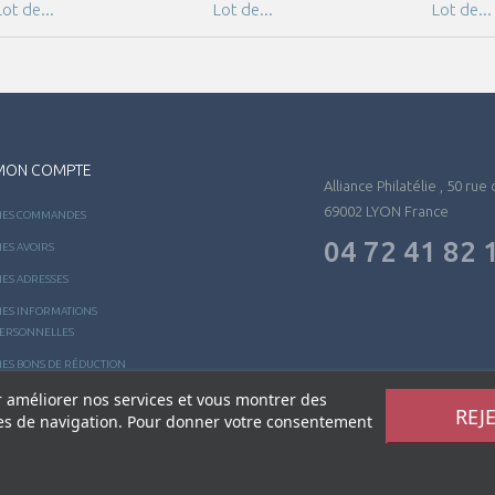
Lot de...
Lot de...
Lot de...
MON COMPTE
Alliance Philatélie , 50 rue
69002 LYON France
ES COMMANDES
04 72 41 82 
ES AVOIRS
ES ADRESSES
ES INFORMATIONS
ERSONNELLES
ES BONS DE RÉDUCTION
ur améliorer nos services et vous montrer des
REJ
des de navigation. Pour donner votre consentement